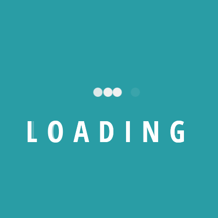
Supports marketing &
communication
Création de flyers, brochures, présentations
L
O
A
D
I
N
G
professionnelles
Templates personnalisés pour vos réseaux
sociaux
Vidéos promotionnelles et animations pour
booster votre visibilité