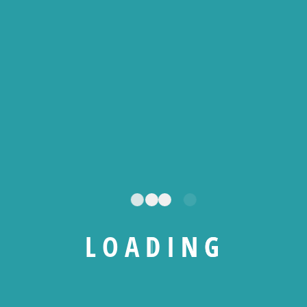
Acheter maintenant
L
O
A
D
I
N
G
WordPress – Création de Site Web